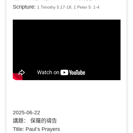
Scripture:
1 Timothy 5:17-18; 1 Peter 5: 1-4
2025-06-22
講題：
保羅的禱告
Title: Paul’s Prayers