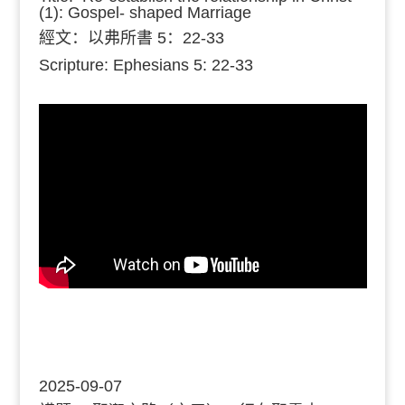
(1): Gospel- shaped Marriage
經文：
以弗所書 5：22-33
Scripture: Ephesians 5: 22-33
2025-09-07