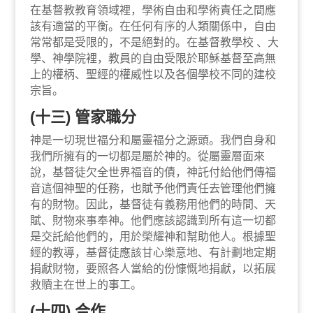
在基督教教育領域裡，學術自由和學術責任之間應
該有適當的平衡。在任何有序的人類關係中，自由
常常都是受限的，不是絕對的。在基督教學校 、大
學、神學院裡，教員的自由受限於耶穌基督至高無
上的權柄、聖經的權威性以及各個學校不同的建校
宗旨。
(十三) 管家職分
神是一切現世福分和屬靈福分之源頭。我們自身和
我們所擁有的一切都是屬於神的。從屬靈層面來
說，基督徒欠全世界福音的債，神託付給他們傳福
音這個神聖的任務，也賦予他們責任去管理他們擁
有的財物。因此，基督徒有義務用他們的時間、天
賦、財物來事奉神。他們應該認識到所有這一切都
是交託給他們的，用於榮耀神和幫助他人。根據聖
經的教導，基督徒應該甘心樂意地、有計劃地定期
捐獻財物，要照各人當給的份慷慨地捐獻，以拓展
救贖主在世上的事工。
(十四) 合作