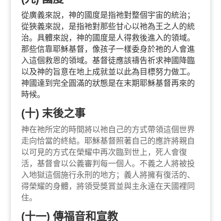
從廣義來說，神的國度是指祂對整個宇宙的統治；
從狹義來說，是指祂對那些甘心以祂為王之人的統
治。具體來說，神的國度是人得救後進入的領域。
那些信靠耶穌基督，像孩子一樣委身於祂的人會進
入這個救恩的領域。基督徒應該禱告祈求神國降臨
以及神的旨意在地上成就並以此為目標努力做工。
神國達到完全圓滿的狀態是在末期耶穌基督再來的
時候。
(十) 末後之事
神在祂所定的時間將以祂自己的方式帶領這個世界
走向恰當的終結。耶穌基督照著自己的應許將親自
以可見的方式在榮耀中再次臨到世上，死人會復
活，基督會以公義審判每一個人。不義之人將被投
入地獄這個施行永刑的地方；義人將擁有復活的、
得榮耀的身體，將領受獎賞並與主永遠在天國裡同
住。
(十一) 傳福音和宣教