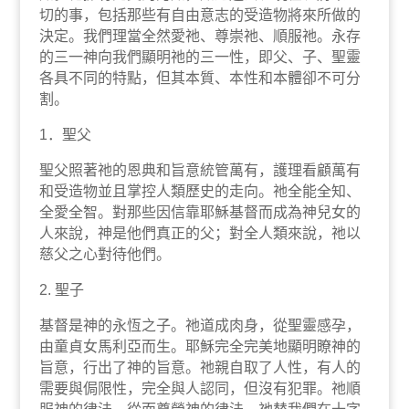
切的事，包括那些有自由意志的受造物將來所做的
決定。我們理當全然愛祂、尊崇祂、順服祂。永存
的三一神向我們顯明祂的三一性，即父、子、聖靈
各具不同的特點，但其本質、本性和本體卻不可分
割。
1．聖父
聖父照著祂的恩典和旨意統管萬有，護理看顧萬有
和受造物並且掌控人類歷史的走向。祂全能全知、
全愛全智。對那些因信靠耶穌基督而成為神兒女的
人來說，神是他們真正的父；對全人類來說，祂以
慈父之心對待他們。
2. 聖子
基督是神的永恆之子。祂道成肉身，從聖靈感孕，
由童貞女馬利亞而生。耶穌完全完美地顯明瞭神的
旨意，行出了神的旨意。祂親自取了人性，有人的
需要與侷限性，完全與人認同，但沒有犯罪。祂順