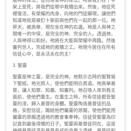
服神的律法，從而尊榮神的律法。祂替我們在十字
架上受死，將我們從罪中救贖出來。然後，祂從死
裡復活，有榮耀的肉身，向祂的門徒顯現，讓他們
知道祂就是被釘十架前與他們在一起的那一位。祂
昇天，被高舉，現在坐在神的右邊。祂是人與神之
間唯一的中保，是完全的神、完全的人。透過祂，
人與神得以和好。祂將在大能與榮耀中再臨，然後
審判世人，完成祂的救贖之工。祂現今居住在所有
信徒心中，是永活永在的主！
3. 聖靈
聖靈是神之靈，是完全的神。祂默示古時的聖賢寫
下聖經。祂光照人，使他們能明白真道。祂高舉基
督，讓人知罪、知義、知審判。祂召喚人來到救主
面前，使他們重生。在重生之時，所有信徒都受聖
靈的浸，歸入基督的身體。聖靈陶造基督徒的品
格，安慰信徒，賜給他們屬靈的恩賜，使他們能用
屬靈的恩賜透過祂的教會事奉神。信徒受聖靈為印
記直到最後得贖的日子。聖靈與基督徒同在，這是
神使基督徒滿有基督長成的身量之憑據。基督徒和