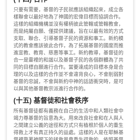
只要有需要，基督的子民就應該組織起來，成立各
樣聯會以最好地為了神國的宏偉目標而協調合作。
這樣的組織機構並沒有權柄彼此管轄或管轄教會，
而是純屬自願、僅提供建議，旨在以最有效的方式
支取、聯合、引導基督子民的資源和事工。新約模
式的教會應該彼此合作，為了拓展基督的國度而推
進宣教、教育、慈惠等事工。新約教導，基督徒的
合一是靈裡的和諧以及基督子民的各個群體為了共
同的目標自願進行合作。當要達成的目標本身是合
理的以及這樣的合作並不會違背良心，不會削弱對
基督的忠誠，不會與新約中神的話語衝突時，是可
以與其他基督教宗派進行合作的。
(十五) 基督徒和社會秩序
所有基督徒都有義務在自己的生活中和人類社會中
竭力尊基督的旨意為大。用來改良社會和在人與人
之間建立公義的途徑和方式只有植根於個人的重生
得救上才有真正持久的益處。這樣的人是在耶穌基
督裡靠著神賜下的拯救恩典重生得救的。依照基督