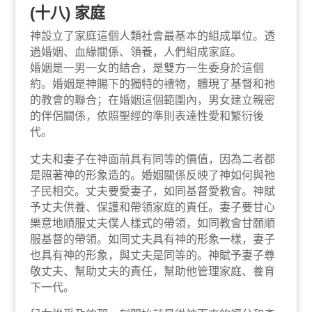
(十八) 家庭
神設立了家庭這個人類社會最基本的組成單位。透
過婚姻、血緣關係、領養，人們組成家庭。
婚姻是一男一女的結合，是雙方一生委身於這個
約。婚姻是神賜下的獨特的禮物，體現了基督和祂
的教會的聯合；在婚姻這個範圍內，男女建立親密
的伴侶關係，依照聖經的準則表達性愛和繁衍後
代。
丈夫和妻子在神面前具有同等的價值，因為二者都
是照著神的形象造的。婚姻關係反映了神如何與祂
子民相交。丈夫要愛妻子，如同基督愛教會。神賦
予丈夫供養、保護和帶領家庭的責任。妻子要甘心
樂意地順服丈夫僕人樣式的帶領，如同教會甘願順
服基督的帶領。如同丈夫具有神的形象一樣，妻子
也具有神的形象，與丈夫是同等的。神賦予妻子尊
敬丈夫、幫助丈夫的責任，幫助他管理家庭、養育
下一代。