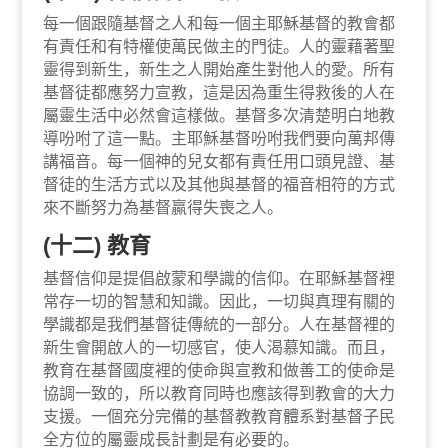
每一個跟隨基督之人和每一個主耶穌基督的教會都
有責任和有特權使萬民做主的門徒。人的靈藉著聖
靈得到新生，新生之人開始產生對他人的愛。所有
基督徒都應努力宣教，這是因為重生得救後的人在
屬靈生活中必然會這樣做。基督多次清楚明白地教
導吩咐了這一點。主耶穌基督吩咐我們要向萬邦傳
講福音。每一個神的兒女都有責任用口頭見證、基
督徒的生活方式以及其他與基督的福音相符的方式
來不斷努力為基督贏得失喪之人。
(十二) 教育
基督信仰是提倡啟蒙和學識的信仰。在耶穌基督裡
常存一切的智慧和知識。因此，一切與真理有關的
學識都是我們基督徒傳統的一部分。人在基督裡的
新生會開啟人的一切感官，使人渴慕知識。而且，
教育在基督國度裡的使命與宣教和做善工的使命是
協調一致的，所以教育同時也應該得到教會的大力
支援。一個充分完備的基督教教育體系對基督子民
全方位的屬靈成長計劃是有必要的。