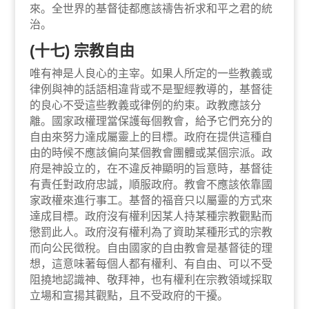
來。全世界的基督徒都應該禱告祈求和平之君的統
治。
(十七) 宗教自由
唯有神是人良心的主宰。如果人所定的一些教義或
律例與神的話語相違背或不是聖經教導的，基督徒
的良心不受這些教義或律例的約束。政教應該分
離。國家政權理當保護每個教會，給予它們充分的
自由來努力達成屬靈上的目標。政府在提供這種自
由的時候不應該偏向某個教會團體或某個宗派。政
府是神設立的，在不違反神顯明的旨意時，基督徒
有責任對政府忠誠，順服政府。教會不應該依靠國
家政權來進行事工。基督的福音只以屬靈的方式來
達成目標。政府沒有權利因某人持某種宗教觀點而
懲罰此人。政府沒有權利為了資助某種形式的宗教
而向公民徵稅。自由國家的自由教會是基督徒的理
想，這意味著每個人都有權利、有自由、可以不受
阻撓地認識神、敬拜神，也有權利在宗教領域採取
立場和宣揚其觀點，且不受政府的干擾。