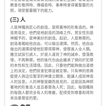
教會在敬拜時、傳福音時、事奉時會得著聖靈的光
照，領受聖靈賜下的能力。
(三) 人
人是神獨具匠心的創造，是照著神的形象造的。神
造男造女，他們是祂創造的頂峰之作。男女性別是
神賜予的，是神美好的創造。起初，人是無罪的。
創造者賜給他自由，可以做出選擇。然而，他自由
做出的選擇卻使他犯罪得罪神，使罪進入全人類。
撒旦試探引誘人，於是人違背了神的誡命，墮落敗
壞，不再無罪。他的後代也由此繼承了傾向於犯罪
的本性和生活環境。因此，只要他們能夠做出道德
上的決定，他們就會犯罪並被定罪。只有神的恩典
能使人與這位聖潔的神建立關係，能讓人成就神造
人的旨意。人的神聖是顯而易見的，這是因為神照
著祂的形象造人並且基督為人死；因此，每個種族
的每個人都完全有人的尊嚴，配得受到尊重和得到
來自基督徒的愛。