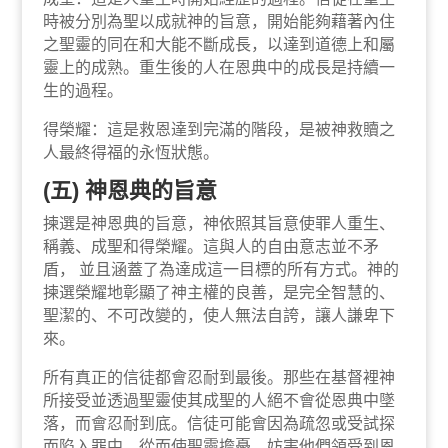
時被分別為聖以成就神的旨意，開始能夠藉著內住
之聖靈的同在和大能不斷成長，以達到道德上和屬
靈上的成熟。重生後的人在恩典中的成長是持續一
生的過程。
得榮耀：這是救恩達到完滿的階段，是被神救贖之
人最終得福的永恆狀態。
(五) 神恩典的旨意
揀選是神恩典的旨意，神依照其旨意使罪人重生、
稱義、成聖和得榮耀。這與人的自由意志並不矛
盾， 並且涵蓋了為達成這一目標的所有方式。神的
揀選榮耀地彰顯了神主權的良善，是完全智慧的、
聖潔的、不可改變的，使人無法自誇，讓人謙卑下
來。
所有真正的信徒都會忍耐到最後。那些在基督裡神
所接受並透過聖靈使其成聖的人絕不會從恩典中墜
落，而會忍耐到底。信徒可能會因為疏忽或受試探
而陷入罪中，從而使聖靈擔憂，妨害他們領受到恩