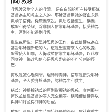
(四) 救恩
救恩涉及對全人的救贖， 是白白賜給所有接受耶穌
基督為主和救主之人的。耶穌基督用祂的寶血永遠
救贖了信徒。從廣義來說，救恩包括重生、稱義、
成聖和得榮耀。除非個人信靠耶穌基督，接受祂為
主，否則不能得到救恩。
重生或新生：這是神恩典的工作，由此信徒成為在
基督耶穌裡新造的人。這是聖靈帶來人心的改變；
聖靈使人知罪，人悔改並信靠主耶穌基督，以此來
回應神。悔改和信心是恩典帶來的不可分割的經
歷。
悔改是誠心離開罪，迴轉歸向神。信靠是接受耶穌
基督，全人委身於基督，認祂為主和救主。
稱義：神根據祂義的原則彰顯祂的恩慈，宣判那些
悔改並信靠基督的罪人完全無罪。稱義使信徒得以
與神和好並得到神的恩寵。
成聖：這是人重生時開始經歷的過程。信徒在重生