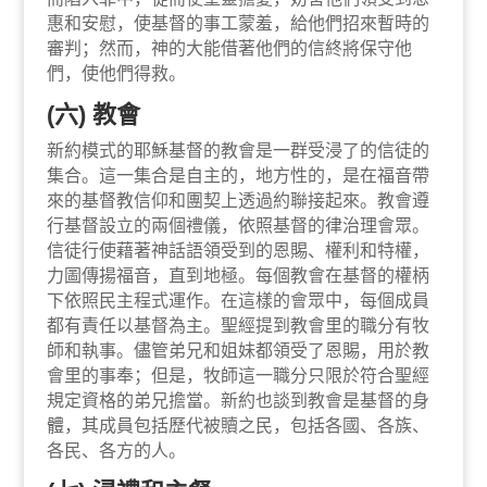
惠和安慰，使基督的事工蒙羞，給他們招來暫時的
審判；然而，神的大能借著他們的信終將保守他
們，使他們得救。
(六) 教會
新約模式的耶穌基督的教會是一群受浸了的信徒的
集合。這一集合是自主的，地方性的，是在福音帶
來的基督教信仰和團契上透過約聯接起來。教會遵
行基督設立的兩個禮儀，依照基督的律治理會眾。
信徒行使藉著神話語領受到的恩賜、權利和特權，
力圖傳揚福音，直到地極。每個教會在基督的權柄
下依照民主程式運作。在這樣的會眾中，每個成員
都有責任以基督為主。聖經提到教會里的職分有牧
師和執事。儘管弟兄和姐妹都領受了恩賜，用於教
會里的事奉；但是，牧師這一職分只限於符合聖經
規定資格的弟兄擔當。新約也談到教會是基督的身
體，其成員包括歷代被贖之民，包括各國、各族、
各民、各方的人。