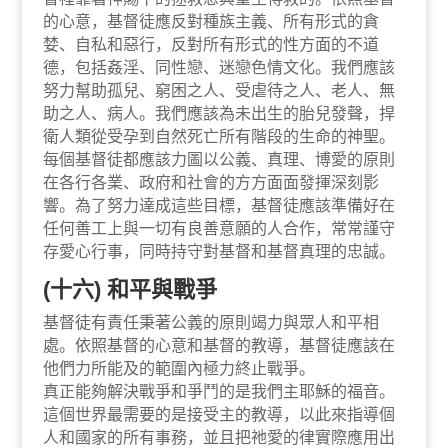
的心意，基督徒應反對種族主義、所有形式的貪
婪、自私和惡行，反對所有形式的性方面的不道
德，包括姦淫、同性戀、迷戀色情文化。我們應該
努力幫助孤兒、窮困之人、受虐待之人、老人、無
助之人、病人。我們應該為未出生的胎兒發聲，捍
衛人類從受孕到自然死亡所有階段的生命的神聖。
每個基督徒都應該力圖以公義、真理、博愛的原則
在各行各業、政府和社會的方方面面發揮深刻影
響。為了努力達成這些目標，基督徒應該準備好在
任何善工上與一切有良善意願的人合作，常常謹守
存愛心行事，同時持守對基督和基督真理的忠誠。
(十六) 和平與戰爭
基督徒有責任秉著公義的原則竭力與眾人和平相
處。依照基督的心意和基督的教導，基督徒應該在
他們力所能及的範圍內極力終止戰爭。
真正能夠解決戰爭和爭鬥的是我們主耶穌的福音。
這個世界最需要的是接受主的教導，以此來指導個
人和國家的所有事務，並且把祂愛的律實際應用出