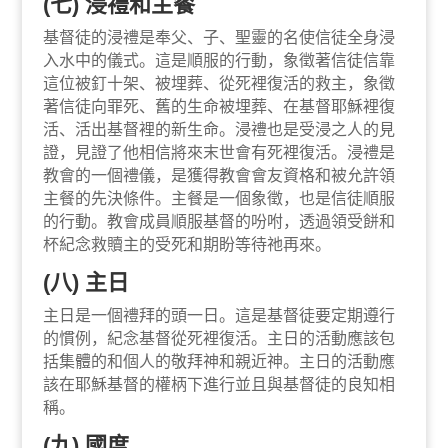
(七) 浸禮和主餐
基督徒的浸禮是奉父、子、聖靈的名使信徒全身浸
入水中的儀式。這是順服的行動，象徵著信徒信靠
這位被釘十架、被埋葬、從死裡復活的救主，象徵
著信徒向罪死、舊的生命被埋葬、在基督耶穌裡復
活、活出基督裡的新生命。浸禮也是受浸之人的見
證，見證了他相信將來末世會有死裡復活。浸禮是
教會的一個禮儀，是獲得教會會友資格和被允許領
主餐的先決條件。主餐是一個象徵，也是信徒順服
的行動。教會成員順服基督的吩咐，透過領受餅和
杯紀念救贖主的受死和期盼等待祂再來。
(八) 主日
主日是一個禮拜的頭一日。這是基督徒要定期遵行
的慣例，紀念基督從死裡復活。主日的活動應該包
括集體的和個人的敬拜神和親近神。主日的活動應
該在耶穌基督的權柄下進行並且與基督徒的良知相
稱。
(九) 國度