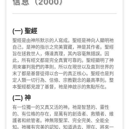
信息（2000）
(一) 聖經
聖經是由神所默示的人寫成。聖經是神向人顯明祂
自己，是神的指示之完美寶藏，神是其作者。聖經
旨在拯救世人，傳達真理，其內容毫無錯誤。因
此，所有經文都是完全真實可靠的。聖經顯明了神
用來審判我們的準則，所以在現世以及直到世界的
末了都是基督徒得以合一的真正核心。聖經也是判
定人類一切行為、信條、宗教觀念的最高準則。整
本聖經都見證了基督，祂是神啟示的焦點所在。
(二) 神
有一位獨一的又真又活的神。祂是智慧的、靈性
的、有位格的存在，是萬有的創造者、救贖者、維
護者和統管者。神無限聖潔、完全完美、全能全
知。祂擁有完美的認知，知道過去、現在、將來一