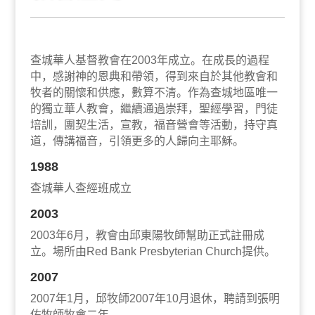
查城華人基督教會在2003年成立。在成長的過程
中，感謝神的恩典和帶領，得到來自於其他教會和
牧者的關懷和供應，數算不清。作為查城地區唯一
的獨立華人教會，繼續通過崇拜，聖經學習，門徒
培訓，團契生活，宣教，福音營會等活動，持守真
道，傳講福音，引領更多的人歸向主耶穌。
1988
查城華人查經班成立
2003
2003年6月，教會由邱東陽牧師幫助正式註冊成
立。場所由Red Bank Presbyterian Church提供。
2007
2007年1月，邱牧師2007年10月退休，聘請到張明
佑牧師牧會二年。